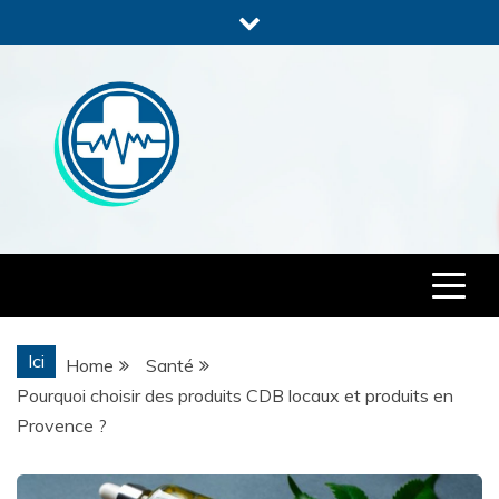
Skip
to
content
Cance-tu-asbl
Ici
Home
Santé
Pourquoi choisir des produits CDB locaux et produits en
Provence ?